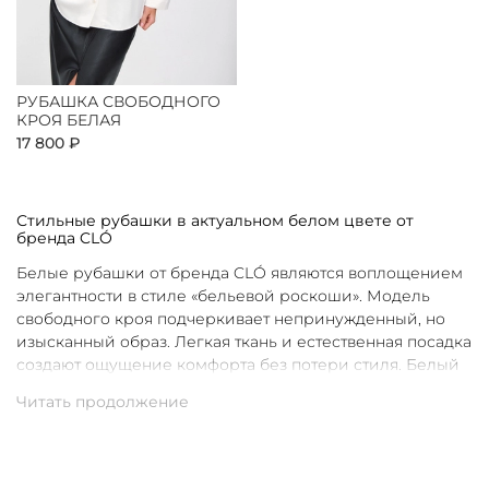
РУБАШКА СВОБОДНОГО
КРОЯ БЕЛАЯ
17 800 ₽
Стильные рубашки в актуальном белом цвете от
бренда CLÓ
Белые рубашки от бренда CLÓ являются воплощением
элегантности в стиле «бельевой роскоши». Модель
свободного кроя подчеркивает непринужденный, но
изысканный образ. Легкая ткань и естественная посадка
создают ощущение комфорта без потери стиля. Белый
цвет в интерпретации CLÓ становится символом
чистоты и универсальности. Такая рубашка легко
вписывается как в повседневные, так и в более
нарядные луки.