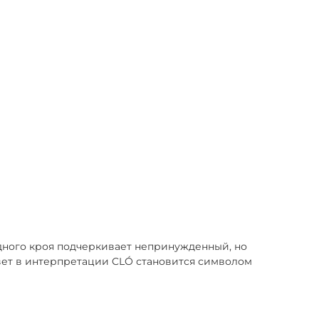
дного кроя подчеркивает непринужденный, но
цвет в интерпретации CLÓ становится символом