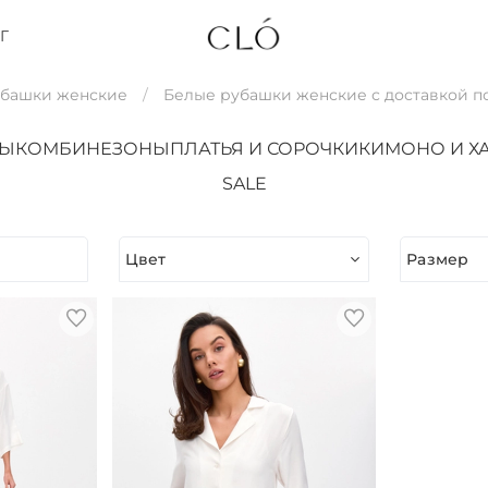
Г
убашки женские
Белые рубашки женские с доставкой 
ТЫ
КОМБИНЕЗОНЫ
ПЛАТЬЯ И СОРОЧКИ
КИМОНО И Х
SALE
Цвет
Размер