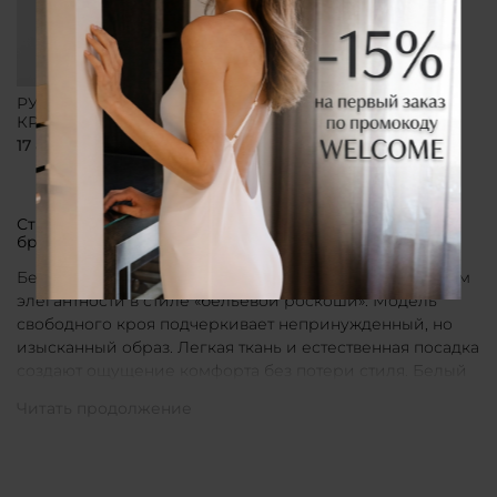
РУБАШКА СВОБОДНОГО
КРОЯ БЕЛАЯ
17 800 ₽
Стильные рубашки в актуальном белом цвете от
бренда CLÓ
Белые рубашки от бренда CLÓ являются воплощением
элегантности в стиле «бельевой роскоши». Модель
свободного кроя подчеркивает непринужденный, но
изысканный образ. Легкая ткань и естественная посадка
создают ощущение комфорта без потери стиля. Белый
цвет в интерпретации CLÓ становится символом
чистоты и универсальности. Такая рубашка легко
вписывается как в повседневные, так и в более
нарядные луки.