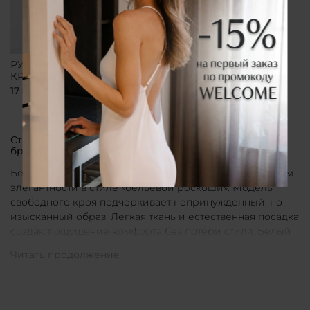
РУБАШКА СВОБОДНОГО
КРОЯ БЕЛАЯ
17 800 ₽
Стильные рубашки в актуальном белом цвете от
бренда CLÓ
Белые рубашки от бренда CLÓ являются воплощением
элегантности в стиле «бельевой роскоши». Модель
свободного кроя подчеркивает непринужденный, но
изысканный образ. Легкая ткань и естественная посадка
создают ощущение комфорта без потери стиля. Белый
цвет в интерпретации CLÓ становится символом
чистоты и универсальности. Такая рубашка легко
вписывается как в повседневные, так и в более
нарядные луки.