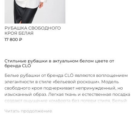
РУБАШКА СВОБОДНОГО
КРОЯ БЕЛАЯ
17 800 ₽
Стильные рубашки в актуальном белом цвете от
бренда CLÓ
Белые рубашки от бренда CLÓ являются воплощением
элегантности в стиле «бельевой роскоши». Модель
свободного кроя подчеркивает непринужденный, но
изысканный образ. Легкая ткань и естественная посадка
создают ощущение комфорта без потери стиля. Белый
цвет в интерпретации CLÓ становится символом
чистоты и универсальности. Такая рубашка легко
вписывается как в повседневные, так и в более
нарядные луки.