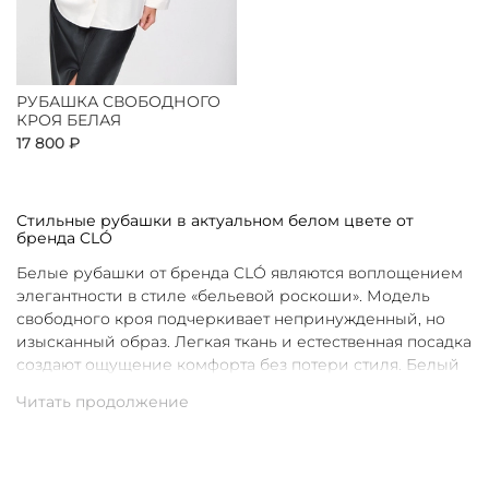
РУБАШКА СВОБОДНОГО
КРОЯ БЕЛАЯ
17 800 ₽
Стильные рубашки в актуальном белом цвете от
бренда CLÓ
Белые рубашки от бренда CLÓ являются воплощением
элегантности в стиле «бельевой роскоши». Модель
свободного кроя подчеркивает непринужденный, но
изысканный образ. Легкая ткань и естественная посадка
создают ощущение комфорта без потери стиля. Белый
цвет в интерпретации CLÓ становится символом
чистоты и универсальности. Такая рубашка легко
вписывается как в повседневные, так и в более
нарядные луки.