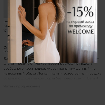
РУБАШКА СВОБОДНОГО
КРОЯ БЕЛАЯ
17 800 ₽
Стильные рубашки в актуальном белом цвете от
бренда CLÓ
Белые рубашки от бренда CLÓ являются воплощением
элегантности в стиле «бельевой роскоши». Модель
свободного кроя подчеркивает непринужденный, но
изысканный образ. Легкая ткань и естественная посадка
создают ощущение комфорта без потери стиля. Белый
цвет в интерпретации CLÓ становится символом
чистоты и универсальности. Такая рубашка легко
вписывается как в повседневные, так и в более
нарядные луки.