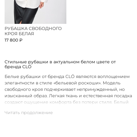
РУБАШКА СВОБОДНОГО
КРОЯ БЕЛАЯ
17 800 ₽
Стильные рубашки в актуальном белом цвете от
бренда CLÓ
Белые рубашки от бренда CLÓ являются воплощением
элегантности в стиле «бельевой роскоши». Модель
свободного кроя подчеркивает непринужденный, но
изысканный образ. Легкая ткань и естественная посадка
создают ощущение комфорта без потери стиля. Белый
цвет в интерпретации CLÓ становится символом
чистоты и универсальности. Такая рубашка легко
вписывается как в повседневные, так и в более
нарядные луки.