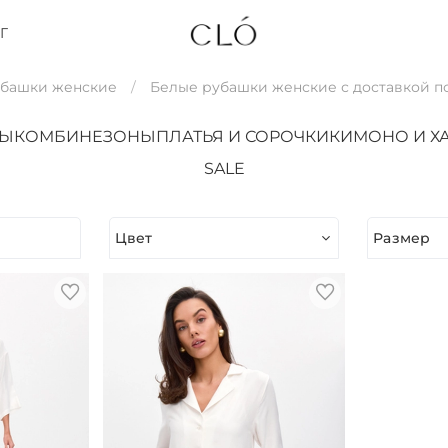
Г
убашки женские
Белые рубашки женские с доставкой п
ТЫ
КОМБИНЕЗОНЫ
ПЛАТЬЯ И СОРОЧКИ
КИМОНО И Х
SALE
Цвет
Размер