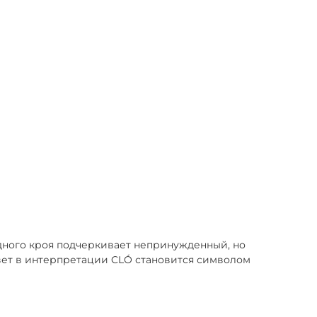
дного кроя подчеркивает непринужденный, но
цвет в интерпретации CLÓ становится символом