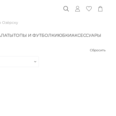
о Озёрску
АЛАТЫ
ТОПЫ И ФУТБОЛКИ
ЮБКИ
АКСЕССУАРЫ
Сбросить