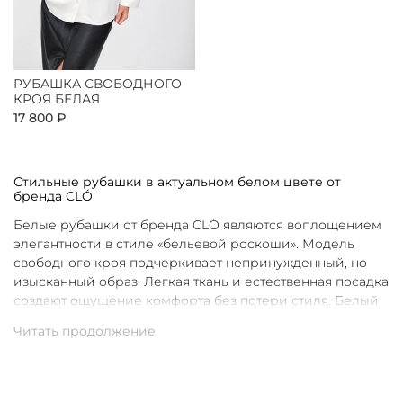
РУБАШКА СВОБОДНОГО
КРОЯ БЕЛАЯ
17 800 ₽
Стильные рубашки в актуальном белом цвете от
бренда CLÓ
Белые рубашки от бренда CLÓ являются воплощением
элегантности в стиле «бельевой роскоши». Модель
свободного кроя подчеркивает непринужденный, но
изысканный образ. Легкая ткань и естественная посадка
создают ощущение комфорта без потери стиля. Белый
цвет в интерпретации CLÓ становится символом
чистоты и универсальности. Такая рубашка легко
вписывается как в повседневные, так и в более
нарядные луки.