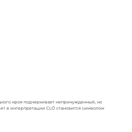
дного кроя подчеркивает непринужденный, но
цвет в интерпретации CLÓ становится символом