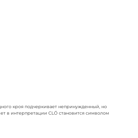
дного кроя подчеркивает непринужденный, но
цвет в интерпретации CLÓ становится символом