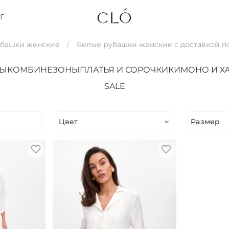
Г
убашки женские
Белые рубашки женские с доставкой п
ТЫ
КОМБИНЕЗОНЫ
ПЛАТЬЯ И СОРОЧКИ
КИМОНО И Х
SALE
Цвет
Размер