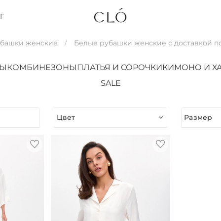
Г
убашки женские
Белые рубашки женские с доставкой п
ТЫ
КОМБИНЕЗОНЫ
ПЛАТЬЯ И СОРОЧКИ
КИМОНО И Х
SALE
Цвет
Размер