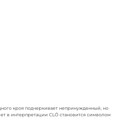
дного кроя подчеркивает непринужденный, но
цвет в интерпретации CLÓ становится символом