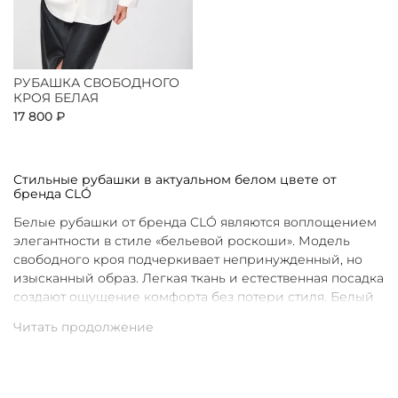
РУБАШКА СВОБОДНОГО
КРОЯ БЕЛАЯ
17 800 ₽
Стильные рубашки в актуальном белом цвете от
бренда CLÓ
Белые рубашки от бренда CLÓ являются воплощением
элегантности в стиле «бельевой роскоши». Модель
свободного кроя подчеркивает непринужденный, но
изысканный образ. Легкая ткань и естественная посадка
создают ощущение комфорта без потери стиля. Белый
цвет в интерпретации CLÓ становится символом
чистоты и универсальности. Такая рубашка легко
вписывается как в повседневные, так и в более
нарядные луки.