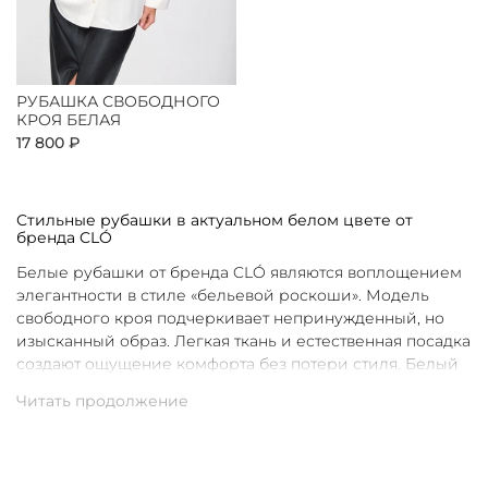
РУБАШКА СВОБОДНОГО
КРОЯ БЕЛАЯ
17 800 ₽
Стильные рубашки в актуальном белом цвете от
бренда CLÓ
Белые рубашки от бренда CLÓ являются воплощением
элегантности в стиле «бельевой роскоши». Модель
свободного кроя подчеркивает непринужденный, но
изысканный образ. Легкая ткань и естественная посадка
создают ощущение комфорта без потери стиля. Белый
цвет в интерпретации CLÓ становится символом
чистоты и универсальности. Такая рубашка легко
вписывается как в повседневные, так и в более
нарядные луки.