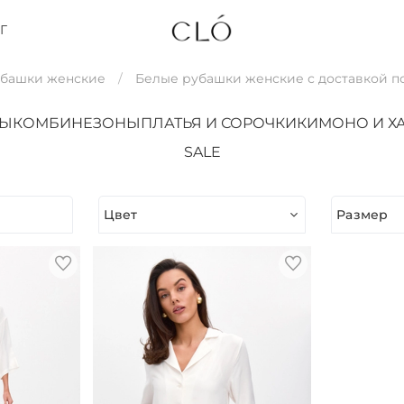
Г
убашки женские
Белые рубашки женские с доставкой п
ТЫ
КОМБИНЕЗОНЫ
ПЛАТЬЯ И СОРОЧКИ
КИМОНО И Х
SALE
Цвет
Размер