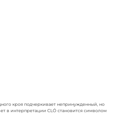
дного кроя подчеркивает непринужденный, но
цвет в интерпретации CLÓ становится символом