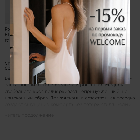
РУБАШКА СВОБОДНОГО
КРОЯ БЕЛАЯ
17 800 ₽
Стильные рубашки в актуальном белом цвете от
бренда CLÓ
Белые рубашки от бренда CLÓ являются воплощением
элегантности в стиле «бельевой роскоши». Модель
свободного кроя подчеркивает непринужденный, но
изысканный образ. Легкая ткань и естественная посадка
создают ощущение комфорта без потери стиля. Белый
цвет в интерпретации CLÓ становится символом
чистоты и универсальности. Такая рубашка легко
вписывается как в повседневные, так и в более
нарядные луки.