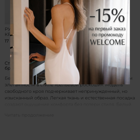
РУБАШКА СВОБОДНОГО
КРОЯ БЕЛАЯ
17 800 ₽
Стильные рубашки в актуальном белом цвете от
бренда CLÓ
Белые рубашки от бренда CLÓ являются воплощением
элегантности в стиле «бельевой роскоши». Модель
свободного кроя подчеркивает непринужденный, но
изысканный образ. Легкая ткань и естественная посадка
создают ощущение комфорта без потери стиля. Белый
цвет в интерпретации CLÓ становится символом
чистоты и универсальности. Такая рубашка легко
вписывается как в повседневные, так и в более
нарядные луки.