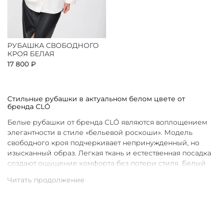
РУБАШКА СВОБОДНОГО
КРОЯ БЕЛАЯ
17 800 ₽
Стильные рубашки в актуальном белом цвете от
бренда CLÓ
Белые рубашки от бренда CLÓ являются воплощением
элегантности в стиле «бельевой роскоши». Модель
свободного кроя подчеркивает непринужденный, но
изысканный образ. Легкая ткань и естественная посадка
создают ощущение комфорта без потери стиля. Белый
цвет в интерпретации CLÓ становится символом
чистоты и универсальности. Такая рубашка легко
вписывается как в повседневные, так и в более
нарядные луки.