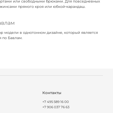
 шортами или свободными брюками. Для повседневных
 джинсами прямого кроя или юбкой‑карандаш.
авлам
р модели в однотонном дизайне, который является
 по Бавлам.
Контакты
+7 495 589 16 00
+7 906 037 76 63