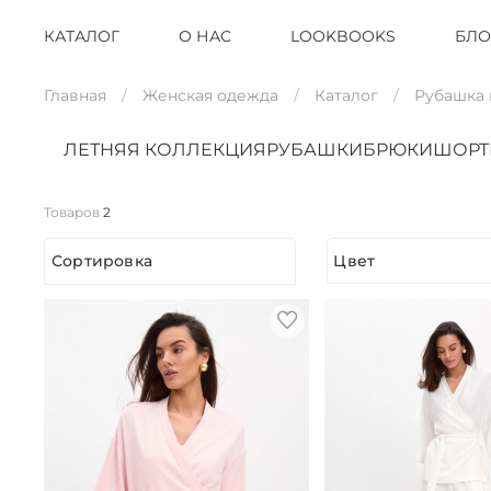
КАТАЛОГ
О НАС
LOOKBOOKS
БЛО
Главная
Женская одежда
Каталог
Рубашка
ЛЕТНЯЯ КОЛЛЕКЦИЯ
РУБАШКИ
БРЮКИ
ШОР
Товаров
2
Сортировка
Цвет