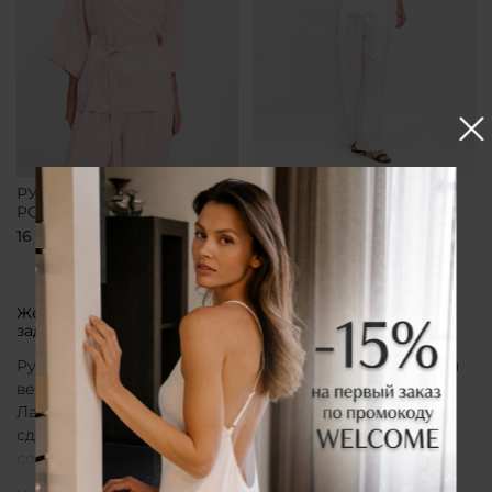
РУБАШКА-КИМОНО
РУБАШКА-КИМОНО
РОЗОВАЯ
БЕЛАЯ
16 700 ₽
16 700 ₽
Женская рубашка кимоно от бренда CLÓ, которая
задает тон всему образу
Рубашка кимоно CLÓ рассматривается как утонченная
вещь, воплощающая эстетику мягкой женственности.
Лаконичный крой, деликатные материалы и
сдержанная палитра создают образ, в котором
сочетаются особая нежность белья и элегантная
непринужденность кимоно. Такая рубашка не