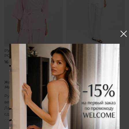
РУБАШКА-КИМОНО
РУБАШКА-КИМОНО
РОЗОВАЯ
БЕЛАЯ
16 700 ₽
16 700 ₽
Женская рубашка кимоно от бренда CLÓ, которая
задает тон всему образу
Рубашка кимоно CLÓ рассматривается как утонченная
вещь, воплощающая эстетику мягкой женственности.
Лаконичный крой, деликатные материалы и
сдержанная палитра создают образ, в котором
сочетаются особая нежность белья и элегантная
непринужденность кимоно. Такая рубашка не