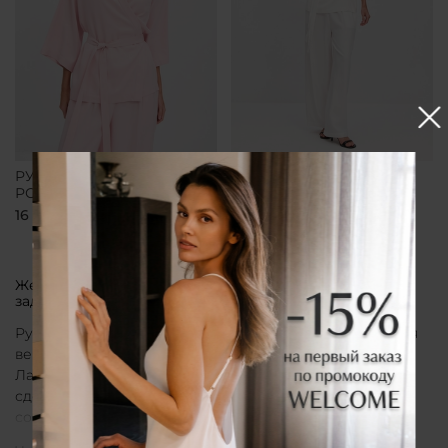
РУБАШКА-КИМОНО
РУБАШКА-КИМОНО
РОЗОВАЯ
БЕЛАЯ
16 700 ₽
16 700 ₽
Женская рубашка кимоно от бренда CLÓ, которая
задает тон всему образу
Рубашка кимоно CLÓ рассматривается как утонченная
вещь, воплощающая эстетику мягкой женственности.
Лаконичный крой, деликатные материалы и
сдержанная палитра создают образ, в котором
сочетаются особая нежность белья и элегантная
непринужденность кимоно. Такая рубашка не