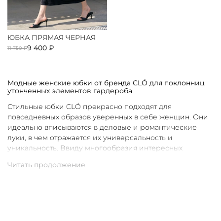
ЮБКА ПРЯМАЯ ЧЕРНАЯ
9 400 ₽
11 750 ₽
Модные женские юбки от бренда CLÓ для поклонниц
утонченных элементов гардероба
Стильные юбки CLÓ прекрасно подходят для
повседневных образов уверенных в себе женщин. Они
идеально вписываются в деловые и романтические
луки, в чем отражается их универсальность и
уникальность. Ввиду многообразия интересных
расцветок свой идеальный вариант для себя не
составит труда подобрать каждой девушке без
исключения.
Классическое решение для особых образов
Элегантные юбки, представленные в однотонном