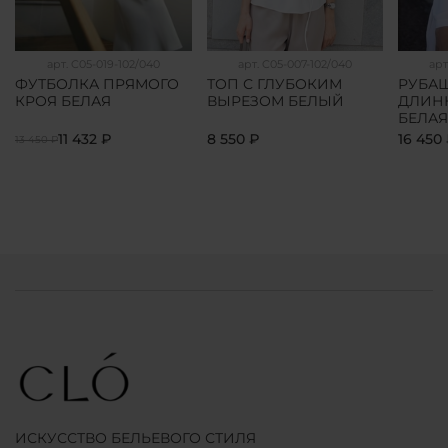
арт.
C05-019-102/040
арт.
C05-007-102/040
арт
ФУТБОЛКА ПРЯМОГО
ТОП С ГЛУБОКИМ
РУБАШ
КРОЯ БЕЛАЯ
ВЫРЕЗОМ БЕЛЫЙ
ДЛИН
БЕЛАЯ
11 432 ₽
8 550 ₽
16 450
13 450 ₽
ИСКУССТВО БЕЛЬЕВОГО СТИЛЯ