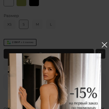
Размер
XS
S
M
L
2 350 ₽
x 4
платежа
В корзину
Купить в 1 клик
Заказ в WhatsApp
ОПИСАНИЕ