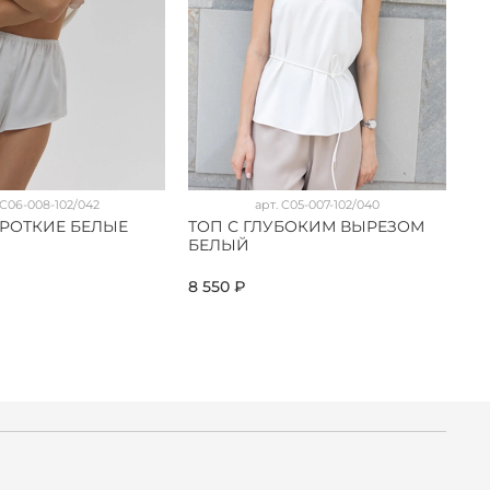
C06-008-102/042
арт.
C05-007-102/040
РОТКИЕ БЕЛЫЕ
ТОП С ГЛУБОКИМ ВЫРЕЗОМ
С
БЕЛЫЙ
К
8 550 ₽
23