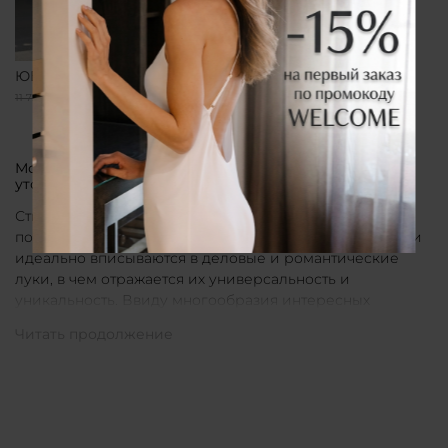
ЮБКА ПРЯМАЯ ЧЕРНАЯ
9 400 ₽
11 750 ₽
Модные женские юбки от бренда CLÓ для поклонниц
утонченных элементов гардероба
Стильные юбки CLÓ прекрасно подходят для
повседневных образов уверенных в себе женщин. Они
идеально вписываются в деловые и романтические
луки, в чем отражается их универсальность и
уникальность. Ввиду многообразия интересных
расцветок свой идеальный вариант для себя не
составит труда подобрать каждой девушке без
исключения.
Классическое решение для особых образов
Элегантные юбки, представленные в однотонном