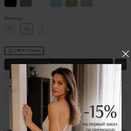
Размер
S
M
L
1 487 ₽
x 4
платежа
В корзину
Купить в 1 клик
Заказ в WhatsApp
ОПИСАНИЕ