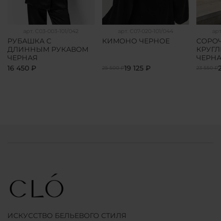
арт.
C03-003-101/042
арт.
C07-020-101/044
ар
РУБАШКА С
КИМОНО ЧЕРНОЕ
СОРОЧ
ДЛИННЫМ РУКАВОМ
КРУГ
ЧЕРНАЯ
ЧЕРН
16 450 ₽
19 125 ₽
25 500 ₽
23 550 ₽
ИСКУССТВО БЕЛЬЕВОГО СТИЛЯ