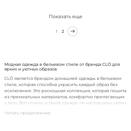
Показать еще
1
2
Модная одежда в бельевом стиле от бренда CLÓ для
ярких и уютных образов
CLÓ является брендом домашней одежды в бельевом
стиле, которая способна украсить каждый образ без
исключения. Это роскошная коллекция, которая пошита
из премиальных материалов, комфортно прилегающих
к телу. Вот почему в такой одежде по-настоящему уютно
в любой ситуации. Уникальные дизайны и
продуманные фасоны позволяют каждой женщине
подобрать для себя идеальную вещь под конкретное
настроение и событие.