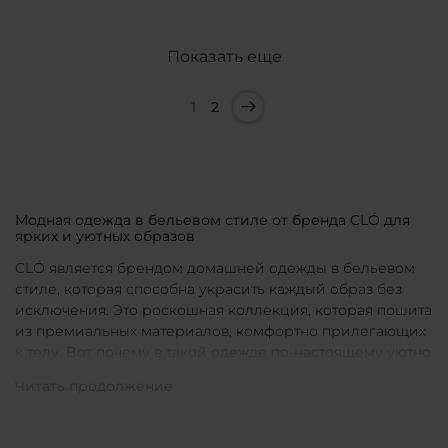
Показать еще
1
2
Модная одежда в бельевом стиле от бренда CLÓ для
ярких и уютных образов
CLÓ является брендом домашней одежды в бельевом
стиле, которая способна украсить каждый образ без
исключения. Это роскошная коллекция, которая пошита
из премиальных материалов, комфортно прилегающих
к телу. Вот почему в такой одежде по-настоящему уютно
в любой ситуации. Уникальные дизайны и
продуманные фасоны позволяют каждой женщине
подобрать для себя идеальную вещь под конкретное
настроение и событие.