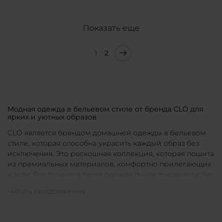
Показать еще
1
2
Модная одежда в бельевом стиле от бренда CLÓ для
ярких и уютных образов
CLÓ является брендом домашней одежды в бельевом
стиле, которая способна украсить каждый образ без
исключения. Это роскошная коллекция, которая пошита
из премиальных материалов, комфортно прилегающих
к телу. Вот почему в такой одежде по-настоящему уютно
в любой ситуации. Уникальные дизайны и
продуманные фасоны позволяют каждой женщине
подобрать для себя идеальную вещь под конкретное
настроение и событие.