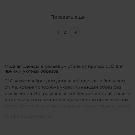
Показать еще
1
2
Модная одежда в бельевом стиле от бренда CLÓ для
ярких и уютных образов
CLÓ является брендом домашней одежды в бельевом
стиле, которая способна украсить каждый образ без
исключения. Это роскошная коллекция, которая пошита
из премиальных материалов, комфортно прилегающих
к телу. Вот почему в такой одежде по-настоящему уютно
в любой ситуации. Уникальные дизайны и
продуманные фасоны позволяют каждой женщине
подобрать для себя идеальную вещь под конкретное
настроение и событие.