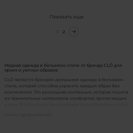
Показать еще
1
2
Модная одежда в бельевом стиле от бренда CLÓ для
ярких и уютных образов
CLÓ является брендом домашней одежды в бельевом
стиле, которая способна украсить каждый образ без
исключения. Это роскошная коллекция, которая пошита
из премиальных материалов, комфортно прилегающих
к телу. Вот почему в такой одежде по-настоящему уютно
в любой ситуации. Уникальные дизайны и
продуманные фасоны позволяют каждой женщине
подобрать для себя идеальную вещь под конкретное
настроение и событие.