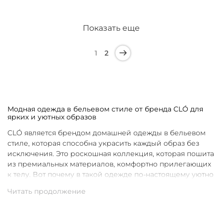
Показать еще
1
2
Модная одежда в бельевом стиле от бренда CLÓ для
ярких и уютных образов
CLÓ является брендом домашней одежды в бельевом
стиле, которая способна украсить каждый образ без
исключения. Это роскошная коллекция, которая пошита
из премиальных материалов, комфортно прилегающих
к телу. Вот почему в такой одежде по-настоящему уютно
в любой ситуации. Уникальные дизайны и
продуманные фасоны позволяют каждой женщине
подобрать для себя идеальную вещь под конкретное
настроение и событие.