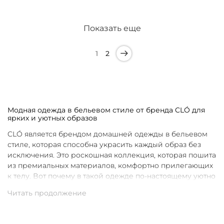
Показать еще
1
2
Модная одежда в бельевом стиле от бренда CLÓ для
ярких и уютных образов
CLÓ является брендом домашней одежды в бельевом
стиле, которая способна украсить каждый образ без
исключения. Это роскошная коллекция, которая пошита
из премиальных материалов, комфортно прилегающих
к телу. Вот почему в такой одежде по-настоящему уютно
в любой ситуации. Уникальные дизайны и
продуманные фасоны позволяют каждой женщине
подобрать для себя идеальную вещь под конкретное
настроение и событие.