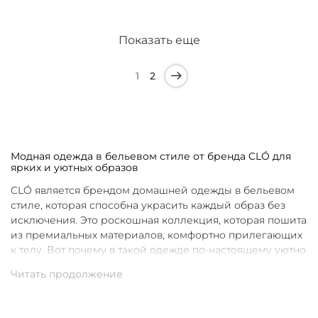
Показать еще
1
2
Модная одежда в бельевом стиле от бренда CLÓ для
ярких и уютных образов
CLÓ является брендом домашней одежды в бельевом
стиле, которая способна украсить каждый образ без
исключения. Это роскошная коллекция, которая пошита
из премиальных материалов, комфортно прилегающих
к телу. Вот почему в такой одежде по-настоящему уютно
в любой ситуации. Уникальные дизайны и
продуманные фасоны позволяют каждой женщине
подобрать для себя идеальную вещь под конкретное
настроение и событие.