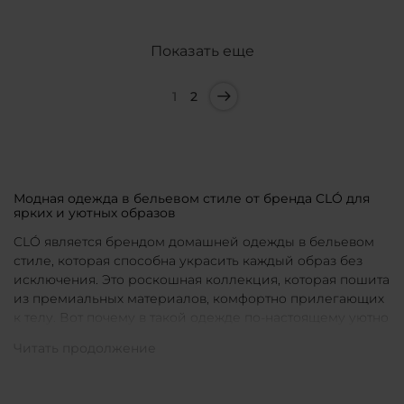
Показать еще
1
2
Модная одежда в бельевом стиле от бренда CLÓ для
ярких и уютных образов
CLÓ является брендом домашней одежды в бельевом
стиле, которая способна украсить каждый образ без
исключения. Это роскошная коллекция, которая пошита
из премиальных материалов, комфортно прилегающих
к телу. Вот почему в такой одежде по-настоящему уютно
в любой ситуации. Уникальные дизайны и
продуманные фасоны позволяют каждой женщине
подобрать для себя идеальную вещь под конкретное
настроение и событие.