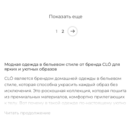
Показать еще
1
2
Модная одежда в бельевом стиле от бренда CLÓ для
ярких и уютных образов
CLÓ является брендом домашней одежды в бельевом
стиле, которая способна украсить каждый образ без
исключения. Это роскошная коллекция, которая пошита
из премиальных материалов, комфортно прилегающих
к телу. Вот почему в такой одежде по-настоящему уютно
в любой ситуации. Уникальные дизайны и
продуманные фасоны позволяют каждой женщине
подобрать для себя идеальную вещь под конкретное
настроение и событие.