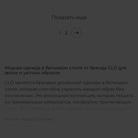
Показать еще
1
2
Модная одежда в бельевом стиле от бренда CLÓ для
ярких и уютных образов
CLÓ является брендом домашней одежды в бельевом
стиле, которая способна украсить каждый образ без
исключения. Это роскошная коллекция, которая пошита
из премиальных материалов, комфортно прилегающих
к телу. Вот почему в такой одежде по-настоящему уютно
в любой ситуации. Уникальные дизайны и
продуманные фасоны позволяют каждой женщине
подобрать для себя идеальную вещь под конкретное
настроение и событие.