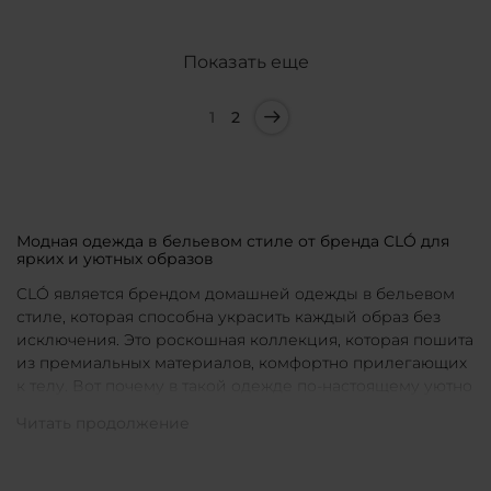
Показать еще
1
2
Модная одежда в бельевом стиле от бренда CLÓ для
ярких и уютных образов
CLÓ является брендом домашней одежды в бельевом
стиле, которая способна украсить каждый образ без
исключения. Это роскошная коллекция, которая пошита
из премиальных материалов, комфортно прилегающих
к телу. Вот почему в такой одежде по-настоящему уютно
в любой ситуации. Уникальные дизайны и
продуманные фасоны позволяют каждой женщине
подобрать для себя идеальную вещь под конкретное
настроение и событие.