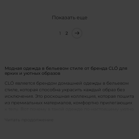
Показать еще
1
2
Модная одежда в бельевом стиле от бренда CLÓ для
ярких и уютных образов
CLÓ является брендом домашней одежды в бельевом
стиле, которая способна украсить каждый образ без
исключения. Это роскошная коллекция, которая пошита
из премиальных материалов, комфортно прилегающих
к телу. Вот почему в такой одежде по-настоящему уютно
в любой ситуации. Уникальные дизайны и
продуманные фасоны позволяют каждой женщине
подобрать для себя идеальную вещь под конкретное
настроение и событие.