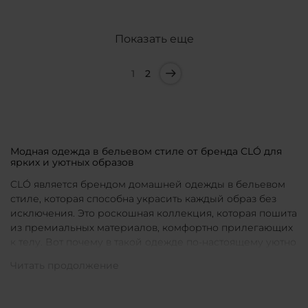
Показать еще
1
2
Модная одежда в бельевом стиле от бренда CLÓ для
ярких и уютных образов
CLÓ является брендом домашней одежды в бельевом
стиле, которая способна украсить каждый образ без
исключения. Это роскошная коллекция, которая пошита
из премиальных материалов, комфортно прилегающих
к телу. Вот почему в такой одежде по-настоящему уютно
в любой ситуации. Уникальные дизайны и
продуманные фасоны позволяют каждой женщине
подобрать для себя идеальную вещь под конкретное
настроение и событие.