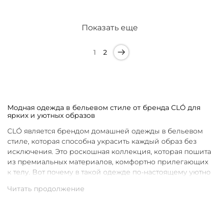
Показать еще
1
2
Модная одежда в бельевом стиле от бренда CLÓ для
ярких и уютных образов
CLÓ является брендом домашней одежды в бельевом
стиле, которая способна украсить каждый образ без
исключения. Это роскошная коллекция, которая пошита
из премиальных материалов, комфортно прилегающих
к телу. Вот почему в такой одежде по-настоящему уютно
в любой ситуации. Уникальные дизайны и
продуманные фасоны позволяют каждой женщине
подобрать для себя идеальную вещь под конкретное
настроение и событие.