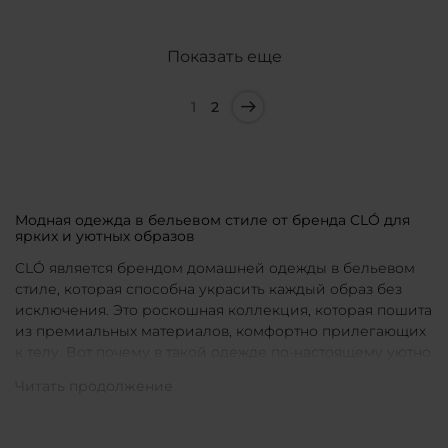
Показать еще
1
2
Модная одежда в бельевом стиле от бренда CLÓ для
ярких и уютных образов
CLÓ является брендом домашней одежды в бельевом
стиле, которая способна украсить каждый образ без
исключения. Это роскошная коллекция, которая пошита
из премиальных материалов, комфортно прилегающих
к телу. Вот почему в такой одежде по-настоящему уютно
в любой ситуации. Уникальные дизайны и
продуманные фасоны позволяют каждой женщине
подобрать для себя идеальную вещь под конкретное
настроение и событие.