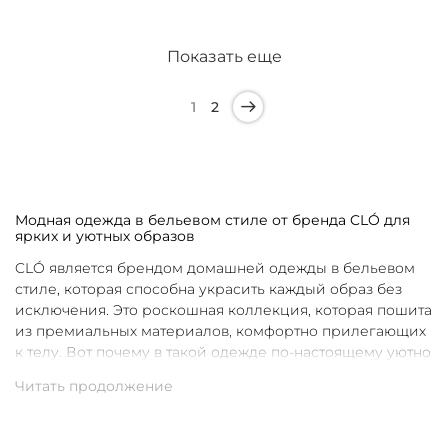
Показать еще
1
2
Модная одежда в бельевом стиле от бренда CLÓ для
ярких и уютных образов
CLÓ является брендом домашней одежды в бельевом
стиле, которая способна украсить каждый образ без
исключения. Это роскошная коллекция, которая пошита
из премиальных материалов, комфортно прилегающих
к телу. Вот почему в такой одежде по-настоящему уютно
в любой ситуации. Уникальные дизайны и
продуманные фасоны позволяют каждой женщине
подобрать для себя идеальную вещь под конкретное
настроение и событие.