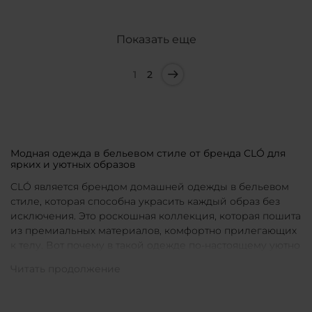
Показать еще
1
2
Модная одежда в бельевом стиле от бренда CLÓ для
ярких и уютных образов
CLÓ является брендом домашней одежды в бельевом
стиле, которая способна украсить каждый образ без
исключения. Это роскошная коллекция, которая пошита
из премиальных материалов, комфортно прилегающих
к телу. Вот почему в такой одежде по-настоящему уютно
в любой ситуации. Уникальные дизайны и
продуманные фасоны позволяют каждой женщине
подобрать для себя идеальную вещь под конкретное
настроение и событие.