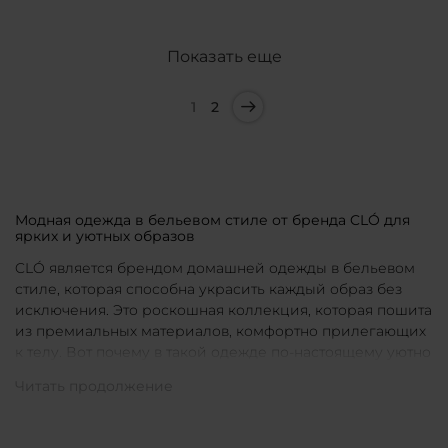
Показать еще
1
2
Модная одежда в бельевом стиле от бренда CLÓ для
ярких и уютных образов
CLÓ является брендом домашней одежды в бельевом
стиле, которая способна украсить каждый образ без
исключения. Это роскошная коллекция, которая пошита
из премиальных материалов, комфортно прилегающих
к телу. Вот почему в такой одежде по-настоящему уютно
в любой ситуации. Уникальные дизайны и
продуманные фасоны позволяют каждой женщине
подобрать для себя идеальную вещь под конкретное
настроение и событие.