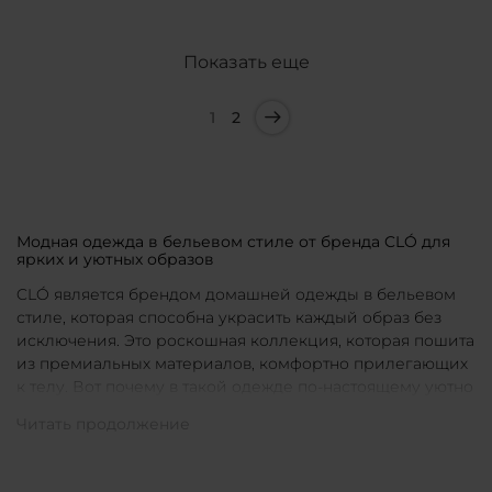
Показать еще
1
2
Модная одежда в бельевом стиле от бренда CLÓ для
ярких и уютных образов
CLÓ является брендом домашней одежды в бельевом
стиле, которая способна украсить каждый образ без
исключения. Это роскошная коллекция, которая пошита
из премиальных материалов, комфортно прилегающих
к телу. Вот почему в такой одежде по-настоящему уютно
в любой ситуации. Уникальные дизайны и
продуманные фасоны позволяют каждой женщине
подобрать для себя идеальную вещь под конкретное
настроение и событие.