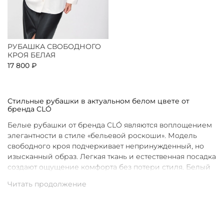
РУБАШКА СВОБОДНОГО
КРОЯ БЕЛАЯ
17 800 ₽
Стильные рубашки в актуальном белом цвете от
бренда CLÓ
Белые рубашки от бренда CLÓ являются воплощением
элегантности в стиле «бельевой роскоши». Модель
свободного кроя подчеркивает непринужденный, но
изысканный образ. Легкая ткань и естественная посадка
создают ощущение комфорта без потери стиля. Белый
цвет в интерпретации CLÓ становится символом
чистоты и универсальности. Такая рубашка легко
вписывается как в повседневные, так и в более
нарядные луки.