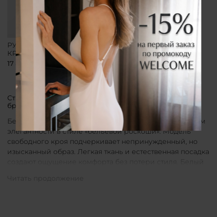
РУБАШКА СВОБОДНОГО
КРОЯ БЕЛАЯ
17 800 ₽
Стильные рубашки в актуальном белом цвете от
бренда CLÓ
Белые рубашки от бренда CLÓ являются воплощением
элегантности в стиле «бельевой роскоши». Модель
свободного кроя подчеркивает непринужденный, но
изысканный образ. Легкая ткань и естественная посадка
создают ощущение комфорта без потери стиля. Белый
цвет в интерпретации CLÓ становится символом
чистоты и универсальности. Такая рубашка легко
вписывается как в повседневные, так и в более
нарядные луки.